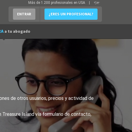
Más de 1.200 profesionales en USA
|
ENTRAR
¿ERES UN PROFESIONAL?
RA
a tu abogado
ones de otros usuarios, precios y actividad de
 Treasure Island vía formulario de contacto,