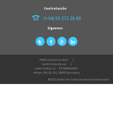
Contratación
(+34) 93 272 26 85
Síguenos
Política de privacidad
Condiciones de uso
Lexdir Global, S.L. - CIF B66062845 -
Pallars 194, 02-101, 08005 Barcelona
©2022 lexdir.com Todos los derechos reservados