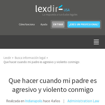
USA
La respuesta a tus dudas legales
Cómo funciona
Ayuda
ENTRAR
¿ERES UN PROFESIONAL?
Lexdir
Busca información legal
Que hacer cuando mi padre es agresivo y violento conmigo
Que hacer cuando mi padre es
agresivo y violento conmigo
Administration Law
Realizada en
Indianapolis
hace 4 años