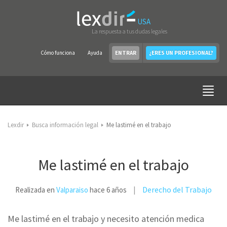
USA
La respuesta a tus dudas legales
Cómo funciona
Ayuda
ENTRAR
¿ERES UN PROFESIONAL?
Lexdir
Busca información legal
Me lastimé en el trabajo
Me lastimé en el trabajo
Derecho del Trabajo
Realizada en
Valparaiso
hace 6 años
Me lastimé en el trabajo y necesito atención medica