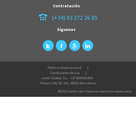
Contratación
(+34) 93 272 26 85
Síguenos
Política de privacidad
Condiciones de uso
Lexdir Global, S.L. - CIF B66062845 -
Pallars 194, 02-101, 08005 Barcelona
©2022 lexdir.com Todos los derechos reservados