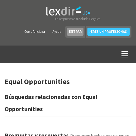
USA
La respuesta a tus dudas legales
Cómo funciona
Ayuda
ENTRAR
¿ERES UN PROFESIONAL?
Equal Opportunities
Búsquedas relacionadas con Equal
Opportunities
Preguntas y respuestas
Preguntas hechas por usuarios