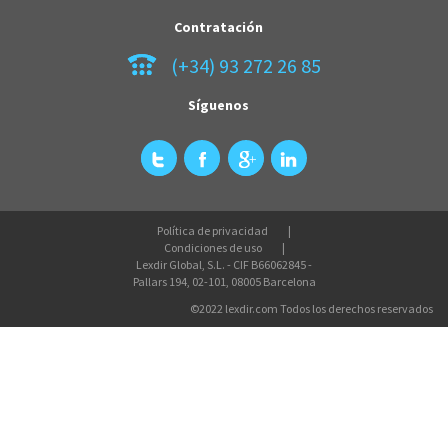
Contratación
(+34) 93 272 26 85
Síguenos
Política de privacidad
Condiciones de uso
Lexdir Global, S.L. - CIF B66062845 -
Pallars 194, 02-101, 08005 Barcelona
©2022 lexdir.com Todos los derechos reservados