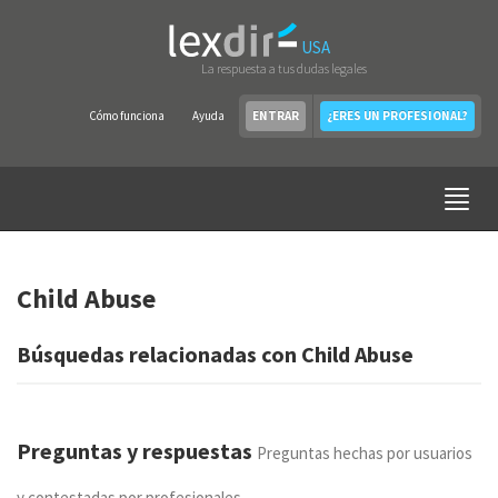
USA
La respuesta a tus dudas legales
Cómo funciona
Ayuda
ENTRAR
¿ERES UN PROFESIONAL?
Child Abuse
Búsquedas relacionadas con Child Abuse
Preguntas y respuestas
Preguntas hechas por usuarios
y contestadas por profesionales.