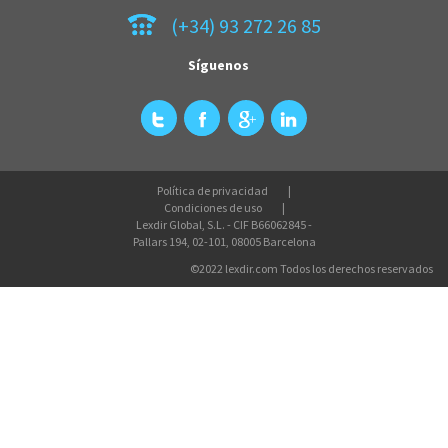
(+34) 93 272 26 85
Síguenos
Política de privacidad
Condiciones de uso
Lexdir Global, S.L. - CIF B66062845 -
Pallars 194, 02-101, 08005 Barcelona
©2022 lexdir.com Todos los derechos reservados