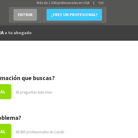
Más de 1.200 profesionales en USA
|
ENTRAR
¿ERES UN PROFESIONAL?
RA
a tu abogado
rmación que buscas?
NAL
42 preguntas este mes
roblema?
NAL
43.805 profesionales en Lexdir