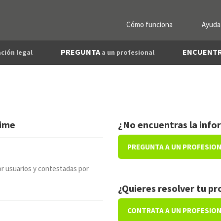
Cómo funciona
Ayuda
PREGUNTA
ENCUENT
ción legal
a un profesional
rime
¿No encuentras la info
PREGUNTA A UN PROFESIO
r usuarios y contestadas por
¿Quieres resolver tu p
CONTRATA A UN PROFESIO